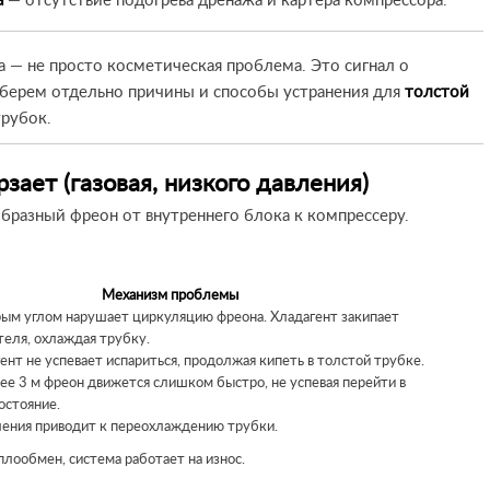
а
— отсутствие подогрева дренажа и картера компрессора.
 — не просто косметическая проблема. Это сигнал о
зберем отдельно причины и способы устранения для
толстой
рубок.
рзает (газовая, низкого давления)
бразный фреон от внутреннего блока к компрессеру.
Механизм проблемы
рым углом нарушает циркуляцию фреона. Хладагент закипает
теля, охлаждая трубку.
нт не успевает испариться, продолжая кипеть в толстой трубке.
ее 3 м фреон движется слишком быстро, не успевая перейти в
остояние.
ения приводит к переохлаждению трубки.
лообмен, система работает на износ.