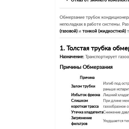
Отказ от зимнего комплект
Обмерзание трубок кондиционера
неполадках в работе системы. Ра
(газовой)
и
тонкой (жидкостной)
т
1. Толстая трубка обме
Назначение:
Транспортирует газоо
Причины Обмерзания
Причина
Изгиб под ост
Залом трубки
раньше испари
Избыток фреона
Лишний хладаге
Слишком
При длине мен
короткая трасса
газообразное с
Утечка хладагента
Снижение давл
Загрязнение
Ухудшается теп
фильтров