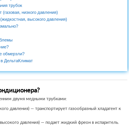
ния трубок
 (газовая, низкого давления)
 (жидкостная, высокого давления)
ормально?
облемы
ние?
же обмерзли?
 в ДельтаКлимат
кондиционера?
ренним двумя медными трубками:
кого давления) — транспортирует газообразный хладагент к
высокого давления) — подает жидкий фреон в испаритель.