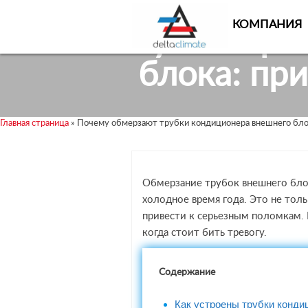
Skip
Skip
to
to
КОМПАНИЯ
Почему обмерза
content
content
блока: пр
Главная страница
»
Почему обмерзают трубки кондиционера внешнего блок
Обмерзание трубок внешнего бло
холодное время года. Это не тол
привести к серьезным поломкам. Р
когда стоит бить тревогу.
Содержание
Как устроены трубки конди