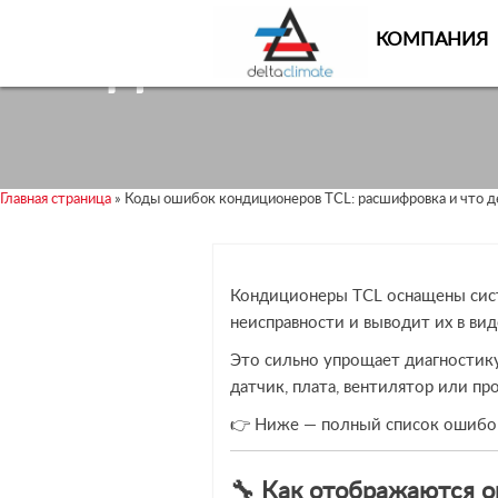
Skip
Skip
to
to
КОМПАНИЯ
Коды ошибок кон
content
content
Главная страница
»
Коды ошибок кондиционеров TCL: расшифровка и что д
Кондиционеры TCL оснащены сист
неисправности и выводит их в ви
Это сильно упрощает диагностику
датчик, плата, вентилятор или пр
👉 Ниже — полный список ошибок
🔧 Как отображаются 