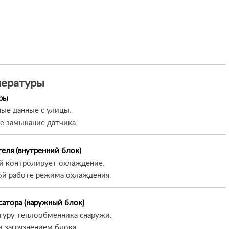
пературы
ры
ные данные с улицы.
 замыкание датчика.
еля (внутренний блок)
ый контролирует охлаждение.
ой работе режима охлаждения.
сатора (наружный блок)
туру теплообменника снаружи.
и загрязнением блока.