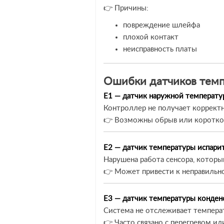
👉 Причины:
повреждение шлейфа
плохой контакт
неисправность платы
Ошибки датчиков тем
E1 — датчик наружной температу
Контроллер не получает коррект
👉 Возможны обрыв или короткое
E2 — датчик температуры испарит
Нарушена работа сенсора, котор
👉 Может привести к неправильн
E3 — датчик температуры конден
Система не отслеживает темпера
👉 Часто связано с перегревом ил