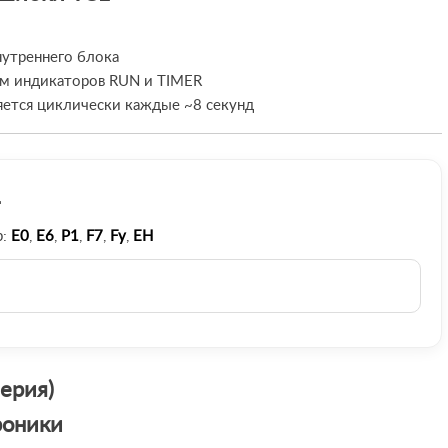
нутреннего блока
м индикаторов RUN и TIMER
яется циклически каждые ~8 секунд
р:
E0
,
E6
,
P1
,
F7
,
Fy
,
EH
ерия)
роники