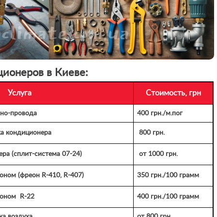
ионеров в Киеве:
Услуга
Стоимость, грн
оно-провода
400 грн./м.пог
ка кондиционера
800 грн.
ра (сплит-система 07-24)
от 1000 грн.
оном (фреон R-410, R-407)
350 грн./100 грамм
еоном R-22
400 грн./100 грамм
а воздуха
от 800 грн.