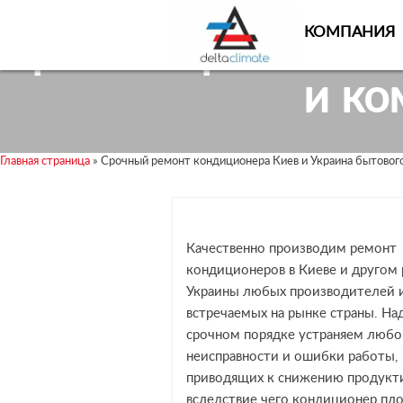
Skip
Skip
to
to
КОМПАНИЯ
Срочный ремонт к
content
content
и ко
Главная страница
»
Срочный ремонт кондиционера Киев и Украина бытового
Качественно производим ремонт
кондиционеров в Киеве и другом 
Украины любых производителей 
встречаемых на рынке страны. На
срочном порядке устраняем любо
неисправности и ошибки работы,
приводящих к снижению продукт
вследствие чего кондиционер пл