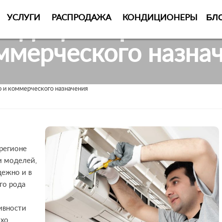
БЛ
УСЛУГИ
РАСПРОДАЖА
КОНДИЦИОНЕРЫ
ондиционера Киев и
ммерческого назна
 и коммерческого назначения
регионе
и моделей,
дежно и в
го рода
ивности
охо