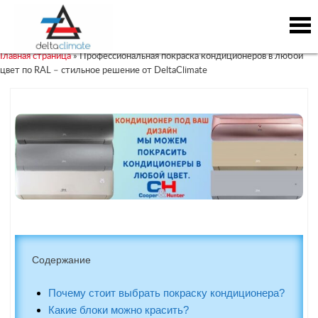
Профессиональная покраска
Skip
Skip
to
to
кондиционеров в любой цвет по RAL –
content
content
стильное решение от DeltaClimate
Главная страница
»
Профессиональная покраска кондиционеров в любой
цвет по RAL – стильное решение от DeltaClimate
Содержание
Почему стоит выбрать покраску кондиционера?
Какие блоки можно красить?